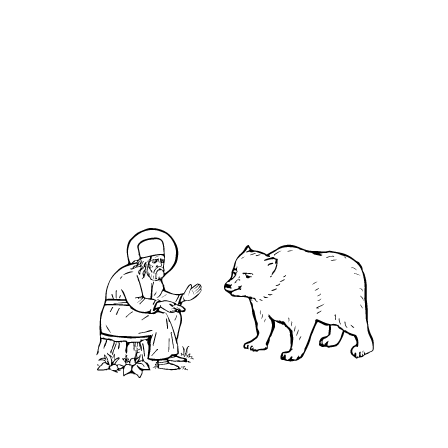
О кластере
О нас
АНО «УК «Саровско-Дивеевский кластер»:
Нижегородская обл., г.Нижний Новгород,
территория Кремль, к.14.
О преподобном
Житие
Чудеса
Святая Канавка
Камень