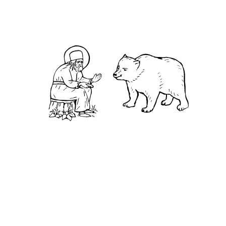
О преподобном
Житие
Чудеса
Святая Канавка
Камень
Ближняя пустынька
Дальняя пустынька
Карта жизненного пути
Достопримечательности
Арзамас
Нижний Новгород
Саров