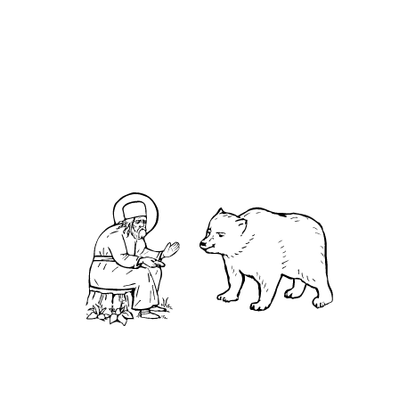
О кластере
О нас
АНО «УК «Саровско-Дивеевский кластер»:
Нижегородская обл., г.Нижний Новгород,
территория Кремль, к.14.
О преподобном
Житие
Чудеса
Святая Канавка
Камень