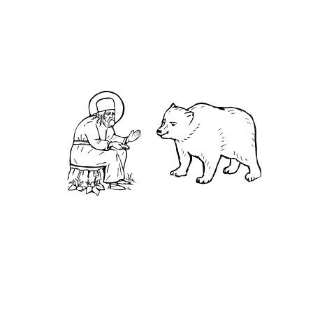
О преподобном
Житие
Чудеса
Святая Канавка
Камень
Ближняя пустынька
Дальняя пустынька
Карта жизненного пути
Достопримечательности