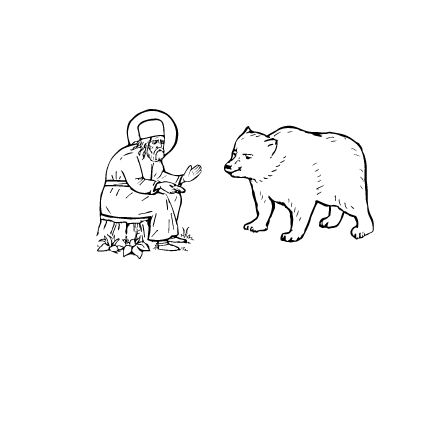
К коло́ссянам, Глава 3
Евангелие от Луки́, Глава 21
К Тимофе́ю 2-е, Главы 3-4
Евангелие от Иоа́нна, Глава 10
Святитель Феофан Затворник.
Мысли на каждый день года
А
вва Исаак Фивейский пришел в монастырь,
увидел брата, падшего в грех, и осудил его.
Когда возвратился он в пустыню, пришел Ангел
Господень, стал пред дверьми его и сказал: «Не
пущу тебя». Авва умолял его сказать, какая
этому причина. Ангел ответил: «Бог послал меня