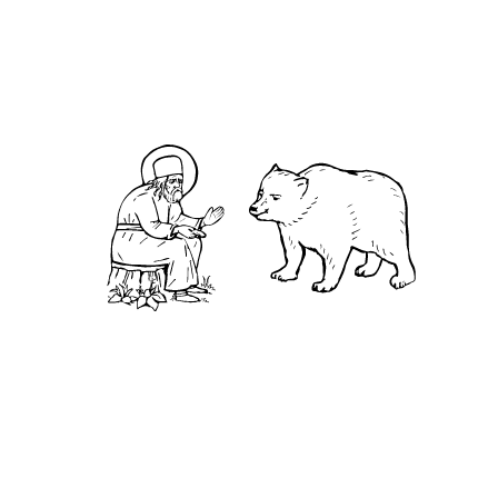
К евре́ям, Главы 11-12
Евангелие от Ма́рка, Глава 10
Святитель Феофан Затворник.
Мысли на каждый день года
З
ачем хранить плотское целомудрие до
брака?Бог дал нам дар плотской любви. Он
полон, как кувшин. И целый, будто спелое
яблоко. Когда мы тратим свою любовь
неразумно, то делим то, что получили, между
всеми, кому её отдаём. И когда в нашей жизни
появится тот самый – главный для нас человек,
ему достанется лишь малая частица... Чем
больше у нас партнеров, тем меньше в нашем
запасе остается любви. – А как понять, что этот