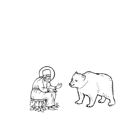
К гала́там, Главы 5-6
Евангелие от Иоа́нна, Глава 10
Святитель Феофан Затворник.
Мысли на каждый день года
С
реди безмолвия неба и земли
ожесточенно спорят земные мудрецы: «Что есть
материя и что есть дух?». А смерть, восседая на
гробах, утверждает: «Материя есть тесто, дух –
закваска, вы – хлеба, а я – гость». свт. Николай
Сербский