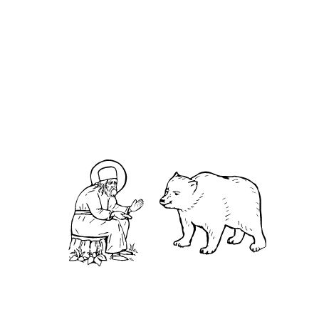
Дея́ния святы́х Апо́столов, Глава 8
Евангелие от Иоа́нна, Глава 10
Петра 1-е, Глава 5
Евангелие от Ма́рка, Глава 10
Святитель Феофан Затворник.
Мысли на каждый день года
Б
ог подарил тебе сегодня 86.400 секунд,
уделил ли ты Ему одну, для того чтобы сказать
«благодарю»?