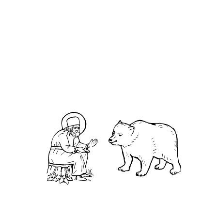
К евре́ям, Главы 11-12
Евангелие от Ма́рка, Глава 10
Святитель Феофан Затворник.
Мысли на каждый день года
П
ришла на ум дереву мысль – без корней
жить.– Зачем они мне? Черные, грязные, да и
ходить, где я хочу, мешают! Дернулось дерево,
освободилось от корней и стало ходить, где
хочет, и делать, что пожелает. Одна беда –
недолго ходило. Вскоре высохло и погибло. Оно
ведь даже не подозревало, что в корнях была
вся его сила и жизнь! монах Варнава (Санин)