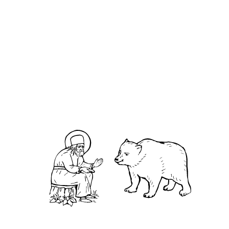
К кори́нфянам 1-е, Глава 4
Евангелие от Матфе́я, Глава 10
Святитель Феофан Затворник.
Мысли на каждый день года
М
олодой человек священнику: «Батюшка,
почему Вы называете это блудом, мы просто
спим с моей девушкой, что в этом такого»?
Священник (с грустью): «Ах, если бы вы просто
спали...».Внешне украденная и честно
заработанная купюры выглядят одинаково.
Различие же между ними гораздо серьёзнее, чем
их внешний облик...