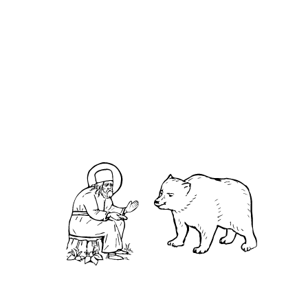
Евангелие от Ма́рка, Глава 10
Святитель Феофан Затворник.
Мысли на каждый день года
О
дин человек приехал издалека, чтобы
лично убедиться в способностях
прославленного старца, но ничего необычного
не увидел и спросил кого-то из его учеников: —
Где же хваленые чудеса, которые творит твой
Учитель? — Смотря, что ты называешь
чудесами. У мирских людей принято считать
чудом, если Бог исполнит чью-то волю. Мы же
чудом считаем, если кто-то исполнит волю Бога.