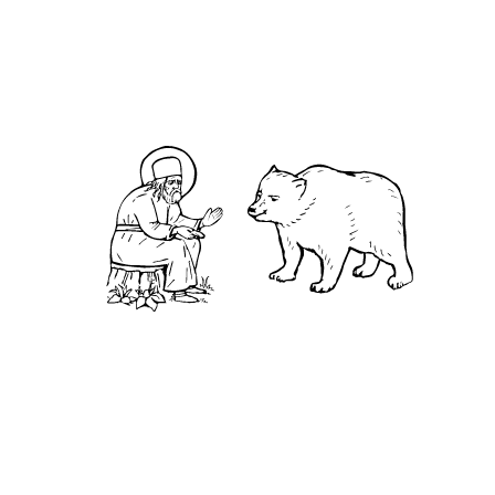
О
днажды пастух обидел одного человека, а
тот затаил на него злобу и решил отомстить ему.
Он знал, что тот пасет животных в отдаленном
месте, где почти никто не ходит, и решил
воспользоваться этим и выкопать ему глубокую
яму, чтобы тот упал в нее. Поздней ночью он
начал копать. Когда он копал, то представлял
себе, как его обидчик попадет в нее и, может
быть, что-нибудь сломает себе или умрет в ней,
не имея возможности вылезти оттуда. Или, по
крайней мере, в яму упадет его корова, овца
или, на худой конец, коза. Так долго и упорно он
копал, мечтая о мести, что не заметил, как яма
становилась все глубже и глубже. Но вот,
забрезжил рассвет, и он очнулся от своих
мыслей. И каково было его удивление, когда он