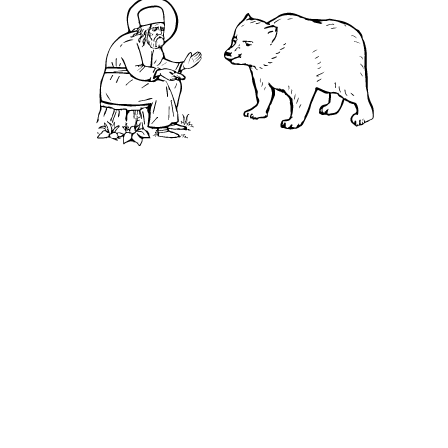
из них вырвать молодое деревце, что тот легко
сделал. После этого он попросил вырвать
другое. Юноша вырвал и второе, но оно было
крепче, и ему пришлось потрудиться. Пустынник
подвел юношу к третьему, высокому и крепкому,
дереву. Вырвать его не удалось даже обоим
юношам.После он сказал: «Дети мои, злые
наклонности и привычки похожи на эти деревья:
если они недолго росли и недавно вкоренились
в сердце, то одной твердой воли достаточно
искоренить их; но если они глубоко пустили свои
корни, то уже очень трудно или почти
невозможно господствовать над ними». Итак,
трудитесь, пока есть время, пока тяжкая борьба
не превышает сил ваших!»