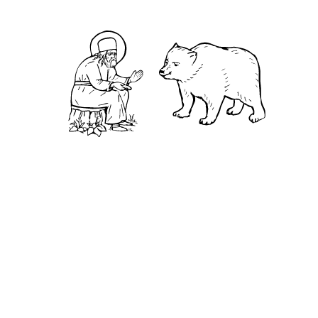
Ч
еловек решил посетить отшельника,
который жил недалеко от монастыря в Сцете. Он
долго бродил по пустыне, пока, наконец, не
обнаружил его. — Мне нужно знать, какой
первый шаг должен быть сделан по пути
духовного развития, — сказал он. Отшельник
подвёл человека к небольшому колодцу и
сказал ему, чтобы он посмотрел на своё
отражение в воде. Человек попытался это
сделать, но отшельник начал бросать в воду
камни, и по воде пошла рябь. — Я не увижу в
воде своё лицо, если ты будешь продолжать
бросать камни. — Подобно тому, как невозможно
человеку видеть своё лицо в беспокойных
водах, так же невозможно искать Бога, если ум
озабочен поиском и страхом неудачи, —