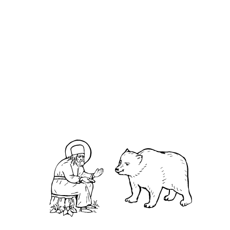
Дея́ния святы́х Апо́столов, Глава 8
Евангелие от Иоа́нна, Глава 10
Святитель Феофан Затворник.
Мысли на каждый день года
С
тарец Николай Гурьянов перед вкушением
пищи, как обычно, прочитал над ней долгую
молитву. Рядом была компания несмиренно
настроенных молодых людей. Они это заметили
и решили немного подшутить над батюшкой.
Подсаживаются и один из них говорит: –
Батюшка, а у Вас там в деревенской забытой
глухомани все так перед едой молятся? На что
батюшка, не задумываясь, ответил: – Да нет,
милый человек, не все. Свиньи, собаки, да