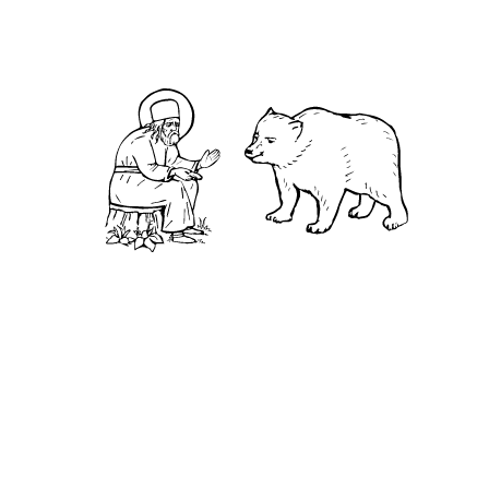
асскажу одно предание. Жил старец в
безмолвной пустыне. Напали на него бесы
видимо и начали тащить вон из келии, чтобы
выгнать совсем и из пустыни. Старец начал сам
отбиваться от них, но те пересилили его и уже к
самой двери притащили. Еще бы немного - и они
вышвырнули бы его вон. Видя крайнюю беду,
старец воззвал; «Господи, Иисусе Христе! Почто
мя оставил еси! Помоги мне, Господи!» Как
только воззвал, тотчас явился Господь и
разогнал бесов, а старцу сказал: «Я не оставлял
тебя; но как ты не призывал Меня, а сам думал
управиться с врагами, то не приступал помочь
тебе. Сам ты виноват, понадеявшись на себя.
Призывай Меня, и всегда встретишь готовую
помощь». Сказав это. Господь стал невидим.
Вразумив старца, этот случай и всем нам дает
урок не барахтаться с страстными помыслами