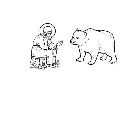
Житие
Чудеса
Святая Канавка
Камень
Ближняя пустынька
Дальняя пустынька
Карта жизненного пути
Достопримечательности
Арзамас
Нижний Новгород
Саров